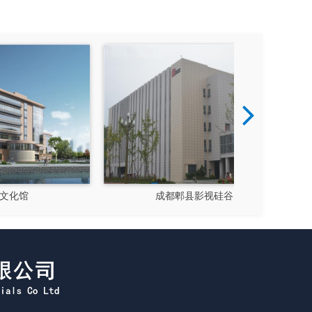
成都郫县影视硅谷
新都