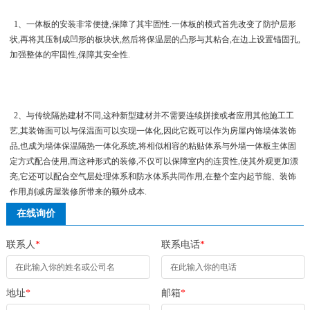
1、一体板的安装非常便捷,保障了其牢固性.一体板的模式首先改变了防护层形
状,再将其压制成凹形的板块状,然后将保温层的凸形与其粘合,在边上设置锚固孔,
加强整体的牢固性,保障其安全性.
2、与传统隔热建材不同,这种新型建材并不需要连续拼接或者应用其他施工工
艺,其装饰面可以与保温面可以实现一体化,因此它既可以作为房屋内饰墙体装饰
品,也成为墙体保温隔热一体化系统,将相似相容的粘贴体系与外墙一体板主体固
定方式配合使用,而这种形式的装修,不仅可以保障室内的连贯性,使其外观更加漂
亮,它还可以配合空气层处理体系和防水体系共同作用,在整个室内起节能、装饰
作用,削减房屋装修所带来的额外成本.
在线询价
联系人
*
联系电话
*
地址
*
邮箱
*